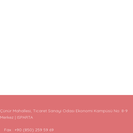
Çünür Mahallesi, Ticaret Sanayi Odası Ekonomi Kampüsü No: 8-9
Merkez | ISPARTA
Fax : +90 (850) 259 59 69