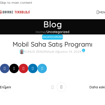
Skip to main content
ME
Blog
Home
/
Uncategorized
UNCATEGORIZED
Mobil Saha Satış Programı
0
YUNUS ZENGİN
Açık Ağustos 14, 2024
En yeni
Daha eski