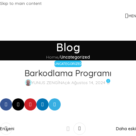
Skip to main content
ME
Blog
Home
/
Uncategorized
UNCATEGORIZED
Barkodlama Programı
0
YUNUS ZENGİN
Açık Ağustos 14, 2024
En yeni
Daha eski