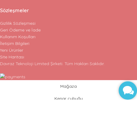
Sözleşmeler
Gizlilik Sözleşmesi
Geri Ödeme ve İade
Kullanım Koşulları
İletişim Bilgileri
Yeni Ürünler
Site Haritası
Davraz Teknoloji Limited Şirketi. Tüm Hakları Saklıdır.
Mağaza
Kenar çubuğu
Favoriler
Sepet
Hesabım