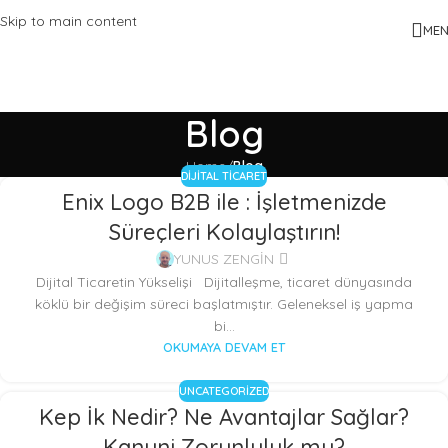
Skip to main content
ME
Blog
Home
/
Blog
DIJITAL TICARET
Enix Logo B2B ile : İşletmenizde
Süreçleri Kolaylaştırın!
YUNUS ZENGİN
Dijital Ticaretin Yükselişi Dijitalleşme, ticaret dünyasında
köklü bir değişim süreci başlatmıştır. Geleneksel iş yapma
bi...
OKUMAYA DEVAM ET
UNCATEGORIZED
Kep İk Nedir? Ne Avantajlar Sağlar?
Kanuni Zorunluluk mu?