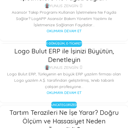
YUNUS ZENGİN
Asansör Takip Programı Kullanan İşletmelere Ne Fayda
Sağlar? LogAPP Asansör Bakım Yönetim Yazılımı ile
İşletmenize Sağlanan Faydalar...
OKUMAYA DEVAM ET
E-DÖNÜŞÜM
,
E-TICARET
Logo Bulut ERP ile İşinizi Büyütün,
09
Denetleyin
EKI
YUNUS ZENGİN
Logo Bulut ERP, Türkiyenin en büyük ERP yazılım firması olan
Logo yazılım A.Ş. tarafından geliştirilmiş, Web tabanlı
çalışan profesyone...
OKUMAYA DEVAM ET
UNCATEGORIZED
Tartım Terazileri Ne İşe Yarar? Doğru
Ölçüm ve Hassasiyet Neden