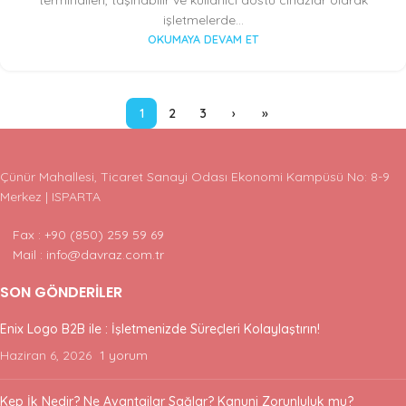
işletmelerde...
OKUMAYA DEVAM ET
1
2
3
›
»
Çünür Mahallesi, Ticaret Sanayi Odası Ekonomi Kampüsü No: 8-9
Merkez | ISPARTA
Fax : +90 (850) 259 59 69
Mail : info@davraz.com.tr
SON GÖNDERILER
Enix Logo B2B ile : İşletmenizde Süreçleri Kolaylaştırın!
Haziran 6, 2026
1 yorum
Kep İk Nedir? Ne Avantajlar Sağlar? Kanuni Zorunluluk mu?