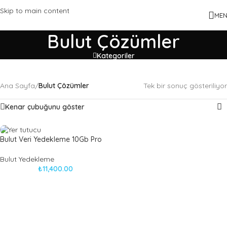
Skip to main content
ME
Bulut Çözümler
Kategoriler
Ana Sayfa
/
Bulut Çözümler
Tek bir sonuç gösteriliyor
Bulut Çözümler
İş süreçlerinizi kolaylaştırıp, denetimi arttırın...
Kenar çubuğunu göster
Bulut Veri Yedekleme 10Gb Pro
Bulut Yedekleme
₺
11,400.00