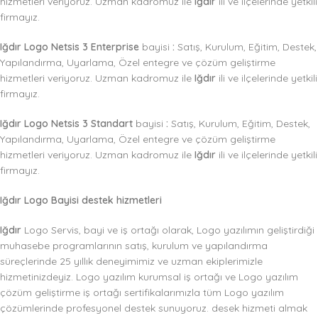
hizmetleri veriyoruz. Uzman kadromuz ile
Iğdır
ili ve ilçelerinde yetkili
firmayız.
Iğdır Logo Netsis 3 Enterprise
bayisi
:
Satış, Kurulum, Eğitim, Destek,
Yapılandırma, Uyarlama, Özel entegre ve çözüm geliştirme
hizmetleri veriyoruz. Uzman kadromuz ile
Iğdır
ili ve ilçelerinde yetkili
firmayız.
Iğdır Logo Netsis 3 Standart
bayisi
:
Satış, Kurulum, Eğitim, Destek,
Yapılandırma, Uyarlama, Özel entegre ve çözüm geliştirme
hizmetleri veriyoruz. Uzman kadromuz ile
Iğdır
ili ve ilçelerinde yetkili
firmayız.
Iğdır Logo Bayisi destek hizmetleri
Iğdır
Logo Servis, bayi ve iş ortağı olarak, Logo yazılımın geliştirdiği
muhasebe programlarının satış, kurulum ve yapılandırma
süreçlerinde 25 yıllık deneyimimiz ve uzman ekiplerimizle
hizmetinizdeyiz. Logo yazılım kurumsal iş ortağı ve Logo yazılım
çözüm geliştirme iş ortağı sertifikalarımızla tüm Logo yazılım
çözümlerinde profesyonel destek sunuyoruz. desek hizmeti almak