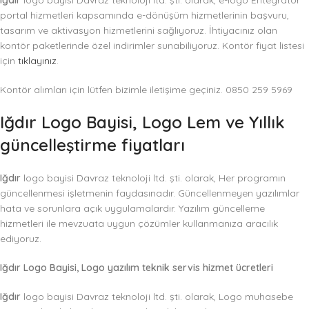
Iğdır
logo bayisi Davraz teknoloji ltd. şti. olarak, e-logo Entegratör
portal hizmetleri kapsamında e-dönüşüm hizmetlerinin başvuru,
tasarım ve aktivasyon hizmetlerini sağlıyoruz. İhtiyacınız olan
kontör paketlerinde özel indirimler sunabiliyoruz. Kontör fiyat listesi
için
tıklayınız
.
Kontör alımları için lütfen bizimle iletişime geçiniz. 0850 259 5969
Iğdır
Logo Bayisi, Logo Lem ve Yıllık
güncelleştirme fiyatları
Iğdır
logo bayisi Davraz teknoloji ltd. şti. olarak, Her programın
güncellenmesi işletmenin faydasınadır. Güncellenmeyen yazılımlar
hata ve sorunlara açık uygulamalardır. Yazılım güncelleme
hizmetleri ile mevzuata uygun çözümler kullanmanıza aracılık
ediyoruz.
Iğdır Logo Bayisi, Logo yazılım teknik servis hizmet ücretleri
Iğdır
logo bayisi Davraz teknoloji ltd. şti. olarak, Logo muhasebe