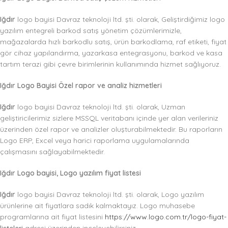
Iğdır
logo bayisi Davraz teknoloji ltd. şti. olarak, Geliştirdiğimiz logo
yazılım entegreli barkod satış yönetim çözümlerimizle,
mağazalarda hızlı barkodlu satış, ürün barkodlama, raf etiketi, fiyat
gör cihaz yapılandırma, yazarkasa entegrasyonu, barkod ve kasa
tartım terazi gibi çevre birimlerinin kullanımında hizmet sağlıyoruz.
Iğdır Logo Bayisi Özel rapor ve analiz hizmetleri
Iğdır
logo bayisi Davraz teknoloji ltd. şti. olarak, Uzman
geliştiricilerimiz sizlere MSSQL veritabanı içinde yer alan verileriniz
üzerinden özel rapor ve analizler oluşturabilmektedir. Bu raporların
Logo ERP, Excel veya harici raporlama uygulamalarında
çalışmasını sağlayabilmektedir.
Iğdır Logo bayisi, Logo yazılım fiyat listesi
Iğdır
logo bayisi Davraz teknoloji ltd. şti. olarak, Logo yazılım
ürünlerine ait fiyatlara sadık kalmaktayız. Logo muhasebe
programlarına ait fiyat listesini
https://www.logo.com.tr/logo-fiyat-