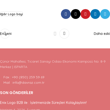
Iğdır Logo bayi
En yeni
Daha eski
Çünür Mahallesi, Ticaret Sanayi Odası Ekonomi Kampüsü No: 8-9
Merkez | ISPARTA
Fax : +90 (850) 259 59 69
Mail : info@davraz.com.tr
SON GÖNDERILER
Enix Logo B2B ile : İşletmenizde Süreçleri Kolaylaştırın!
Haziran 6, 2026
1 yorum