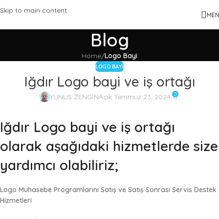
Skip to main content
ME
Blog
Home
/
Logo Bayi
LOGO BAYI
Iğdır Logo bayi ve iş ortağı
0
YUNUS ZENGİN
Açık Temmuz 23, 2024
Iğdır Logo bayi ve iş ortağı
olarak aşağıdaki hizmetlerde size
yardımcı olabiliriz;
Logo Muhasebe Programlarını Satış ve Satış Sonrası Servis Destek
Hizmetleri