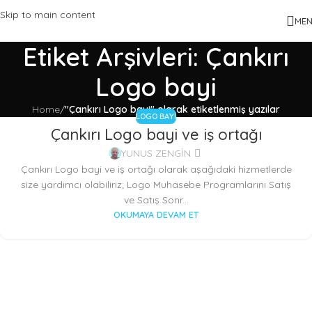
Skip to main content
ME
Etiket Arşivleri: Çankırı
Logo bayi
Home
/
"Çankırı Logo bayi" olarak etiketlenmiş yazılar
LOGO BAYI
Çankırı Logo bayi ve iş ortağı
23
TEM
YUNUS ZENGİN
Çankırı Logo bayi ve iş ortağı olarak aşağıdaki hizmetlerde
size yardımcı olabiliriz; Logo Muhasebe Programlarını Satış
ve Satış Sonr...
OKUMAYA DEVAM ET