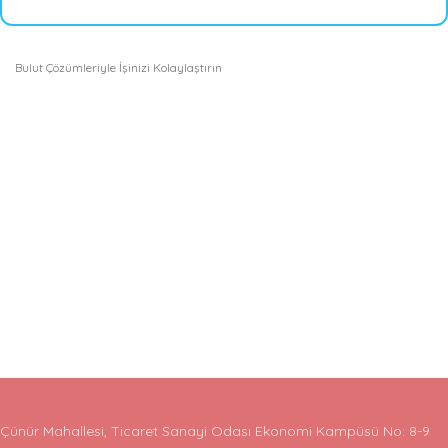
Bulut Çözümleriyle İşinizi Kolaylaştırın
Çünür Mahallesi, Ticaret Sanayi Odası Ekonomi Kampüsü No: 8-9