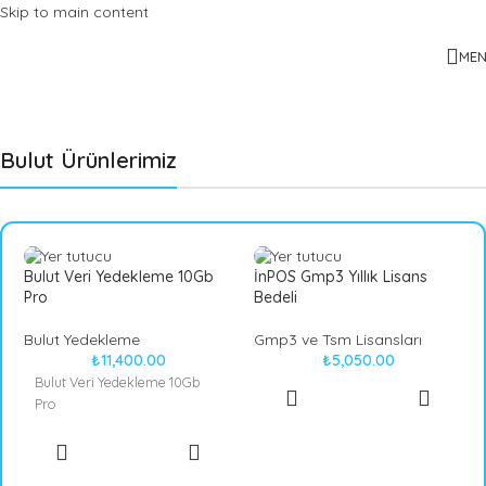
Skip to main content
ME
Bulut Ürünlerimiz
Bulut Veri Yedekleme 10Gb
İnPOS Gmp3 Yıllık Lisans
Pro
Bedeli
Bulut Yedekleme
Gmp3 ve Tsm Lisansları
₺
11,400.00
₺
5,050.00
Bulut Veri Yedekleme 10Gb
SEPETE
Pro
EKLE
SEPETE
EKLE