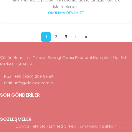
işletmelerde...
OKUMAYA DEVAM ET
1
2
3
›
»
Çünür Mahallesi, Ticaret Sanayi Odası Ekonomi Kampüsü No: 8-9
Merkez | ISPARTA
Fax : +90 (850) 259 59 69
Mail : info@davraz.com.tr
SON GÖNDERILER
SÖZLEŞMELER
Davraz Teknoloji Limited Şirketi. Tüm Hakları Saklıdır.