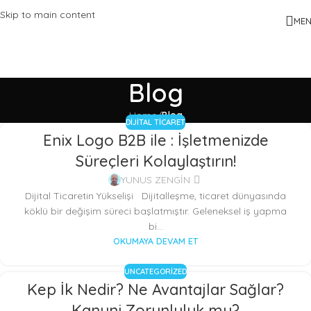
Skip to main content
ME
Blog
Home
/
Blog
DIJITAL TICARET
Enix Logo B2B ile : İşletmenizde
Süreçleri Kolaylaştırın!
YUNUS ZENGİN
Dijital Ticaretin Yükselişi Dijitalleşme, ticaret dünyasında
köklü bir değişim süreci başlatmıştır. Geleneksel iş yapma
bi...
OKUMAYA DEVAM ET
UNCATEGORIZED
Kep İk Nedir? Ne Avantajlar Sağlar?
Kanuni Zorunluluk mu?