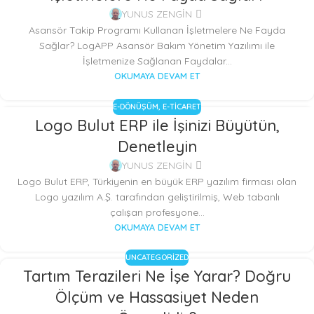
YUNUS ZENGİN
Asansör Takip Programı Kullanan İşletmelere Ne Fayda
Sağlar? LogAPP Asansör Bakım Yönetim Yazılımı ile
İşletmenize Sağlanan Faydalar...
OKUMAYA DEVAM ET
E-DÖNÜŞÜM
,
E-TICARET
Logo Bulut ERP ile İşinizi Büyütün,
09
Denetleyin
EKI
YUNUS ZENGİN
Logo Bulut ERP, Türkiyenin en büyük ERP yazılım firması olan
Logo yazılım A.Ş. tarafından geliştirilmiş, Web tabanlı
çalışan profesyone...
OKUMAYA DEVAM ET
UNCATEGORIZED
Tartım Terazileri Ne İşe Yarar? Doğru
Ölçüm ve Hassasiyet Neden